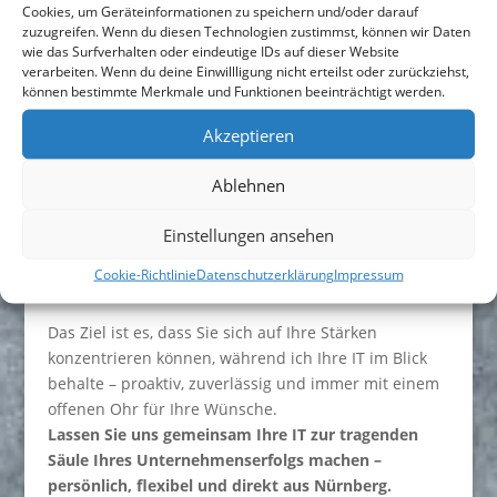
Cookies, um Geräteinformationen zu speichern und/oder darauf
jederzeit die Kontrolle über Ihre IT. Ich erkläre
zuzugreifen. Wenn du diesen Technologien zustimmst, können wir Daten
wie das Surfverhalten oder eindeutige IDs auf dieser Website
Ihnen komplexe Themen verständlich und stehe
verarbeiten. Wenn du deine Einwillligung nicht erteilst oder zurückziehst,
Ihnen als persönlicher Ansprechpartner zur Seite –
können bestimmte Merkmale und Funktionen beeinträchtigt werden.
ohne Fachchinesisch.
Akzeptieren
Zukunftssicherheit, die beruhigt:
Gemeinsam
gestalten wir Ihre digitale Transformation – Schritt
Ablehnen
für Schritt, mit Blick auf Datenschutz, Compliance
und Skalierbarkeit. So bleibt Ihr Unternehmen auch
Einstellungen ansehen
morgen wettbewerbsfähig.
Cookie-Richtlinie
Datenschutzerklärung
Impressum
Das Ziel ist es, dass Sie sich auf Ihre Stärken
konzentrieren können, während ich Ihre IT im Blick
behalte – proaktiv, zuverlässig und immer mit einem
offenen Ohr für Ihre Wünsche.
Lassen Sie uns gemeinsam Ihre IT zur tragenden
Säule Ihres Unternehmenserfolgs machen –
persönlich, flexibel und direkt aus Nürnberg.